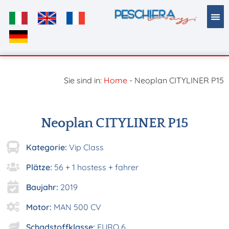
Inhalt
springen
ÖFFE
Sie sind in:
Home
-
Neoplan CITYLINER P15
Neoplan CITYLINER P15
Kategorie:
Vip Class
Plätze:
56 + 1 hostess + fahrer
Baujahr:
2019
Motor:
MAN 500 CV
Schadstoffklasse:
EURO 6