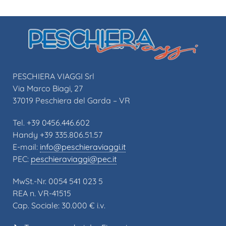
PESCHIERA VIAGGI Srl
Via Marco Biagi, 27
37019 Peschiera del Garda – VR
Tel. +39 0456.446.602
Handy +39 335.806.51.57
E-mail:
info@peschieraviaggi.it
PEC:
peschieraviaggi@pec.it
MwSt.-Nr. 0054 541 023 5
REA n. VR-41515
Cap. Sociale: 30.000 € i.v.