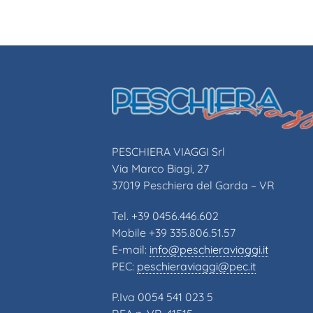
PESCHIERA VIAGGI Srl
Via Marco Biagi, 27
37019 Peschiera del Garda – VR
Tel. +39 0456.446.602
Mobile +39 335.806.51.57
E-mail:
info@peschieraviaggi.it
PEC:
peschieraviaggi@pec.it
P.Iva 0054 541 023 5